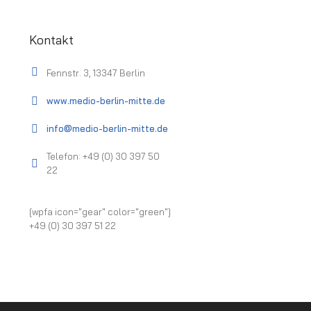
Kontakt
Fennstr. 3, 13347 Berlin
www.medio-berlin-mitte.de
info@medio-berlin-mitte.de
Telefon: +49 (0) 30 397 50
22
[wpfa icon="gear" color="green"]
+49 (0) 30 397 51 22