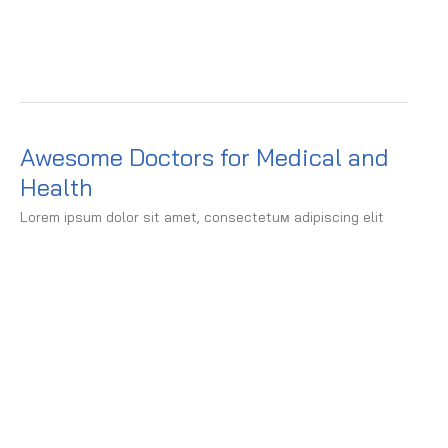
Awesome Doctors for Medical and
Health
Lorem ipsum dolor sit amet, consectetuм adipiscing elit
Dr. med. J. Michels
Arzt für Orthopädie und Unfallchirurgie, Chirurgie,
Visceralchirurgie, Chirotherapie, Notfallmedizin,
Durchgangsarzt-Unfallarzt